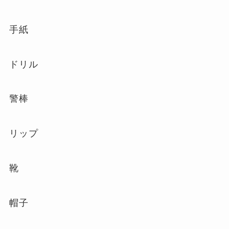
手紙
ドリル
警棒
リップ
靴
帽子