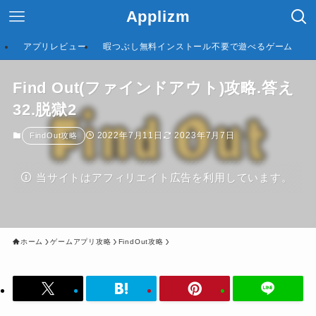
Applizm
アプリレビュー
暇つぶし無料インストール不要で遊べるゲーム
Find Out(ファインドアウト)攻略.答え
32.脱獄2
2022年7月11日
2023年7月7日
FindOut攻略
当サイトはアフィリエイト広告を利用しています。
ホーム
ゲームアプリ攻略
FindOut攻略