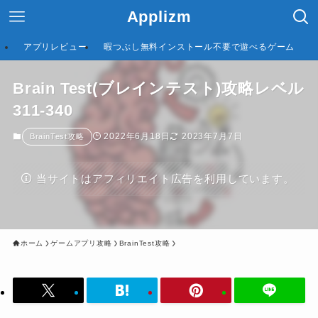
Applizm
アプリレビュー
暇つぶし無料インストール不要で遊べるゲーム
Brain Test(ブレインテスト)攻略レベル
311-340
2022年6月18日
2023年7月7日
BrainTest攻略
当サイトはアフィリエイト広告を利用しています。
ホーム
ゲームアプリ攻略
BrainTest攻略