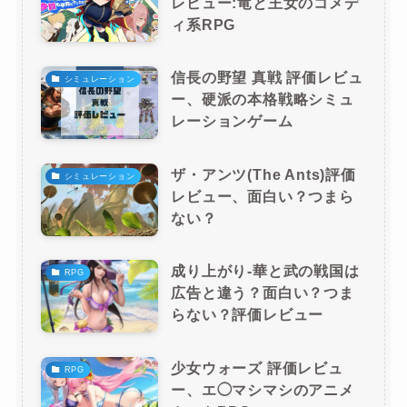
レビュー:竜と王女のコメデ
ィ系RPG
信長の野望 真戦 評価レビュ
シミュレーション
ー、硬派の本格戦略シミュ
レーションゲーム
ザ・アンツ(The Ants)評価
シミュレーション
レビュー、面白い？つまら
ない？
成り上がり-華と武の戦国は
RPG
広告と違う？面白い？つま
らない？評価レビュー
少女ウォーズ 評価レビュ
RPG
ー、エ◯マシマシのアニメ