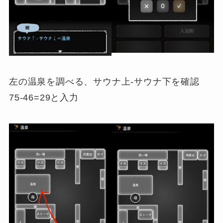
左の温泉を調べる、サウナ上-サウナ下を確認
75-46=29と入力