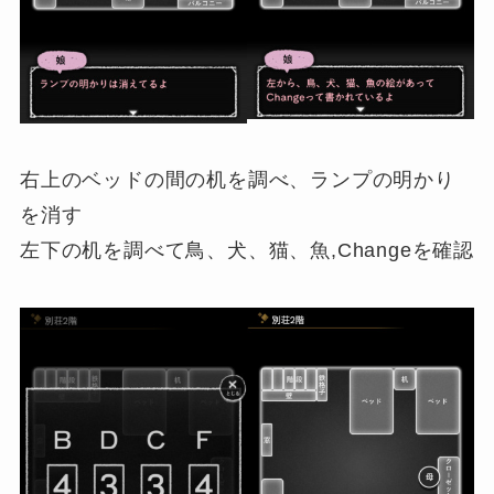
右上のベッドの間の机を調べ、ランプの明かり
を消す
左下の机を調べて鳥、犬、猫、魚,Changeを確認