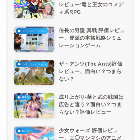
レビュー:竜と王女のコメデ
ィ系RPG
信長の野望 真戦 評価レビュ
シミュレーション
ー、硬派の本格戦略シミュ
レーションゲーム
ザ・アンツ(The Ants)評価
シミュレーション
レビュー、面白い？つまら
ない？
成り上がり-華と武の戦国は
RPG
広告と違う？面白い？つま
らない？評価レビュー
少女ウォーズ 評価レビュ
RPG
ー、エ◯マシマシのアニメ