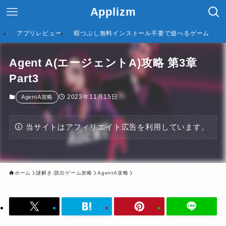
Applizm
アプリレビュー
暇つぶし無料インストール不要で遊べるゲーム
Agent A(エージェントA)攻略 第3章
Part3
2023年11月15日
AgentA攻略
当サイトはアフィリエイト広告を利用しています。
ホーム
謎解き:脱出ゲーム攻略
AgentA攻略