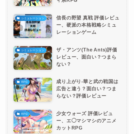
ィ系RPG
信長の野望 真戦 評価レビュ
シミュレーション
ー、硬派の本格戦略シミュ
レーションゲーム
ザ・アンツ(The Ants)評価
シミュレーション
レビュー、面白い？つまら
ない？
成り上がり-華と武の戦国は
RPG
広告と違う？面白い？つま
らない？評価レビュー
少女ウォーズ 評価レビュ
RPG
ー、エ◯マシマシのアニメ
カットRPG