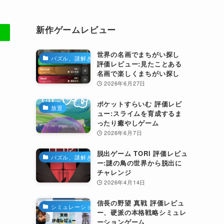
新作ゲームレビュー
世界の名画でまちがい探し
パズル、謎解き
評価レビュー:見たことある
名画で楽しくまちがい探し
2026年6月27日
ポケットすらいむ 評価レビ
放置
ュー:スライムを育成するま
ったり癒やしゲーム
2026年6月7日
脱出ゲーム TORI 評価レビュ
パズル、謎解き
ー:謎の鳥の世界から脱出に
チャレンジ
2026年4月14日
信長の野望 真戦 評価レビュ
シミュレーション
ー、硬派の本格戦略シミュレ
ーションゲーム