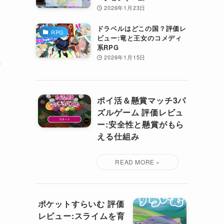
2026年1月23日
ドラベルはどこの国？評価レ
RPG
ビュー:竜と王女のコメディ
系RPG
2026年1月15日
ジ
ポイ活＆懸賞マッチ3パ
ズルゲーム 評価レビュ
ー:安全性と懸賞がもら
える仕組み
ポケットすらいむ 評価
レビュー:スライムを育