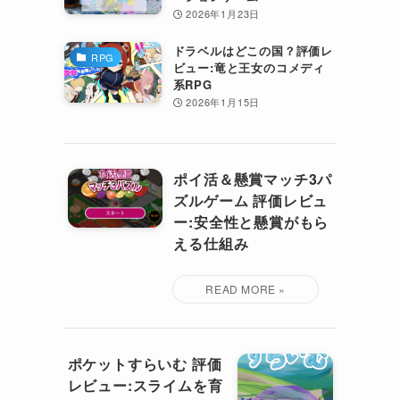
2026年1月23日
ドラベルはどこの国？評価レ
RPG
ビュー:竜と王女のコメディ
系RPG
2026年1月15日
ポイ活＆懸賞マッチ3パ
ズルゲーム 評価レビュ
ー:安全性と懸賞がもら
える仕組み
ポケットすらいむ 評価
レビュー:スライムを育