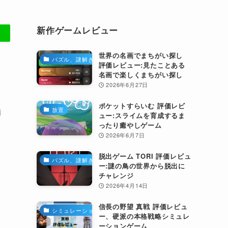
新作ゲームレビュー
世界の名画でまちがい探し
パズル、謎解き
評価レビュー:見たことある
名画で楽しくまちがい探し
2026年6月27日
ポケットすらいむ 評価レビ
放置
備
ュー:スライムを育成するま
ったり癒やしゲーム
2026年6月7日
脱出ゲーム TORI 評価レビュ
パズル、謎解き
ー:謎の鳥の世界から脱出に
チャレンジ
2026年4月14日
信長の野望 真戦 評価レビュ
シミュレーション
ー、硬派の本格戦略シミュレ
ーションゲーム