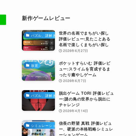
新作ゲームレビュー
世界の名画でまちがい探し
パズル、謎解き
評価レビュー:見たことある
名画で楽しくまちがい探し
2026年6月27日
ポケットすらいむ 評価レビ
放置
ュー:スライムを育成するま
ったり癒やしゲーム
2026年6月7日
脱出ゲーム TORI 評価レビュ
パズル、謎解き
ー:謎の鳥の世界から脱出に
チャレンジ
2026年4月14日
信長の野望 真戦 評価レビュ
シミュレーション
ー、硬派の本格戦略シミュレ
ーションゲーム