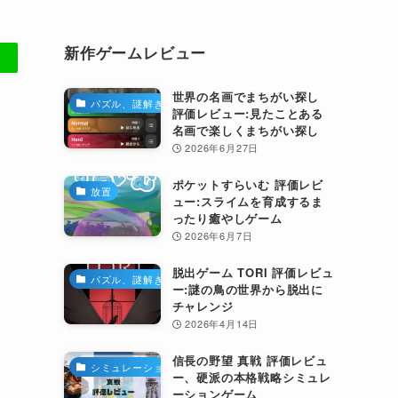
新作ゲームレビュー
世界の名画でまちがい探し
パズル、謎解き
評価レビュー:見たことある
名画で楽しくまちがい探し
2026年6月27日
ポケットすらいむ 評価レビ
放置
ュー:スライムを育成するま
ったり癒やしゲーム
2026年6月7日
脱出ゲーム TORI 評価レビュ
パズル、謎解き
ー:謎の鳥の世界から脱出に
チャレンジ
2026年4月14日
信長の野望 真戦 評価レビュ
シミュレーション
ー、硬派の本格戦略シミュレ
ーションゲーム