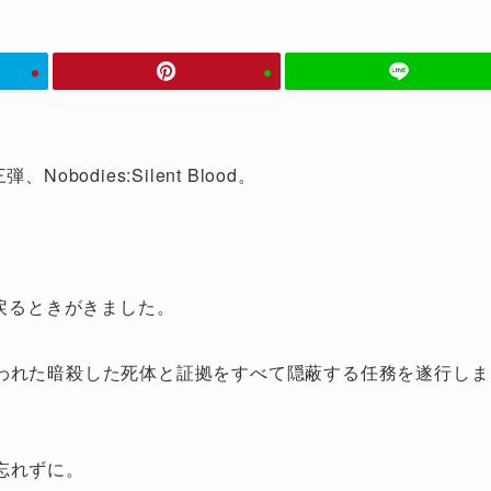
obodies:Silent Blood。
と戻るときがきました。
われた暗殺した死体と証拠をすべて隠蔽する任務を遂行しま
忘れずに。