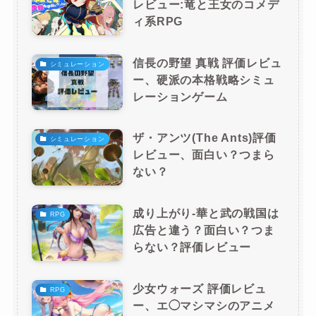
レビュー:竜と王女のコメデ
ィ系RPG
信長の野望 真戦 評価レビュ
シミュレーション
ー、硬派の本格戦略シミュ
レーションゲーム
ザ・アンツ(The Ants)評価
シミュレーション
レビュー、面白い？つまら
ない？
成り上がり-華と武の戦国は
RPG
広告と違う？面白い？つま
らない？評価レビュー
少女ウォーズ 評価レビュ
RPG
ー、エ◯マシマシのアニメ