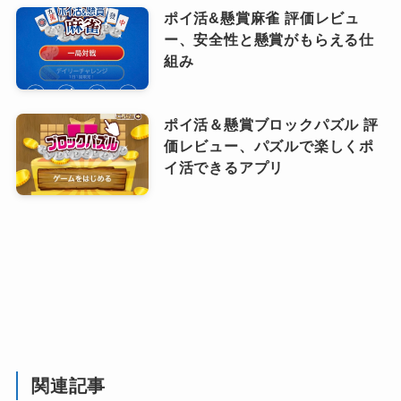
ポイ活&懸賞麻雀 評価レビュ
ー、安全性と懸賞がもらえる仕
組み
ポイ活＆懸賞ブロックパズル 評
価レビュー、パズルで楽しくポ
イ活できるアプリ
関連記事