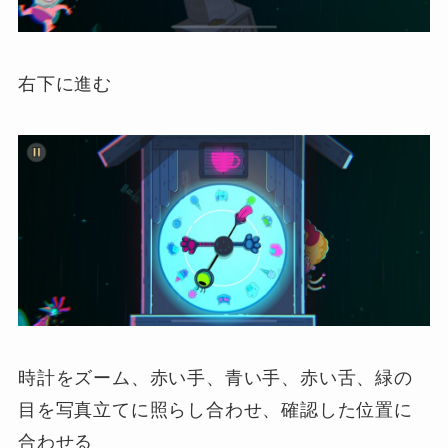
右下に進む
時計をズーム、赤い手、青い手、赤い舌、緑の
目を写真立てに照らし合わせ、確認した位置に
合わせる