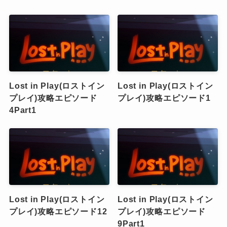
Lost in Play(ロストイン
Lost in Play(ロストイン
プレイ)攻略エピソード
プレイ)攻略エピソード1
4Part1
Lost in Play(ロストイン
Lost in Play(ロストイン
プレイ)攻略エピソード12
プレイ)攻略エピソード
9Part1