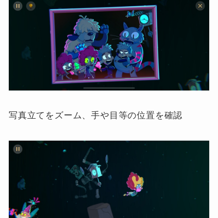
写真立てをズーム、手や目等の位置を確認