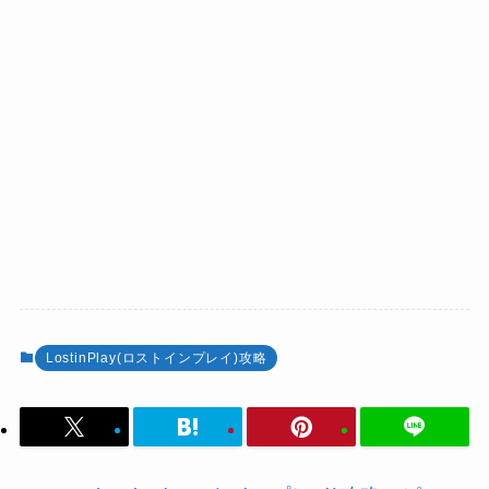
LostinPlay(ロストインプレイ)攻略