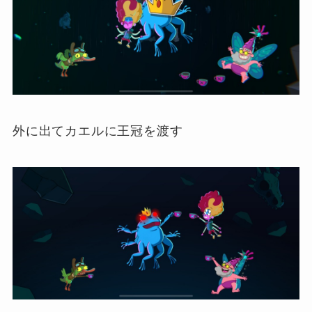
外に出てカエルに王冠を渡す