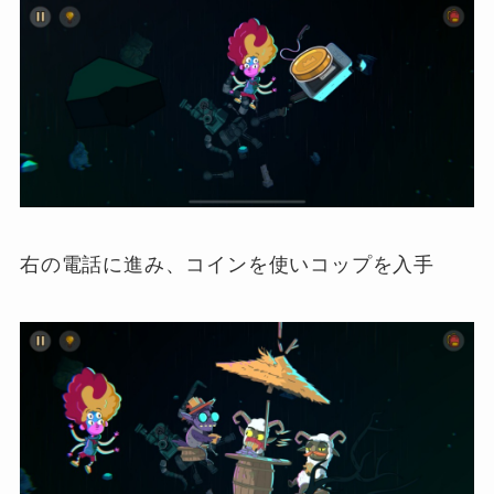
右の電話に進み、コインを使いコップを入手