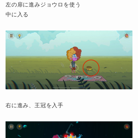
左の扉に進みジョウロを使う
中に入る
右に進み、王冠を入手