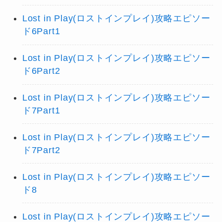
Lost in Play(ロストインプレイ)攻略エピソー
ド6Part1
Lost in Play(ロストインプレイ)攻略エピソー
ド6Part2
Lost in Play(ロストインプレイ)攻略エピソー
ド7Part1
Lost in Play(ロストインプレイ)攻略エピソー
ド7Part2
Lost in Play(ロストインプレイ)攻略エピソー
ド8
Lost in Play(ロストインプレイ)攻略エピソー