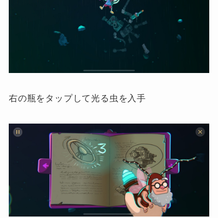
右の瓶をタップして光る虫を入手