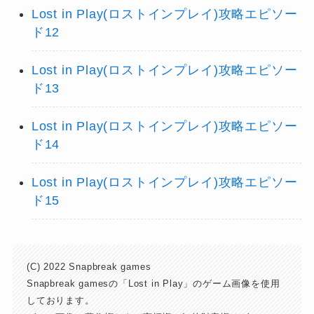
Lost in Play(ロストインプレイ)攻略エピソー
ド12
Lost in Play(ロストインプレイ)攻略エピソー
ド13
Lost in Play(ロストインプレイ)攻略エピソー
ド14
Lost in Play(ロストインプレイ)攻略エピソー
ド15
(C) 2022 Snapbreak games
Snapbreak gamesの「Lost in Play」のゲーム画像を使用
しております。