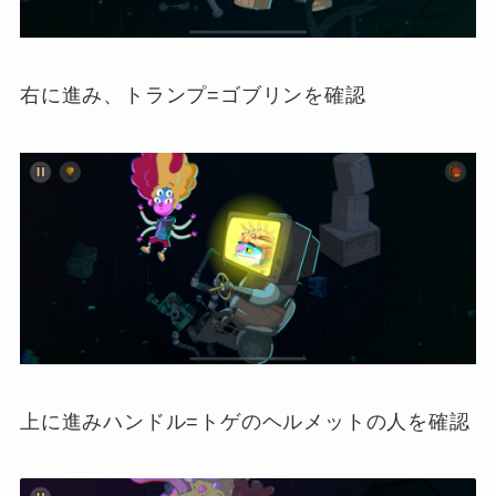
右に進み、トランプ=ゴブリンを確認
上に進みハンドル=トゲのヘルメットの人を確認