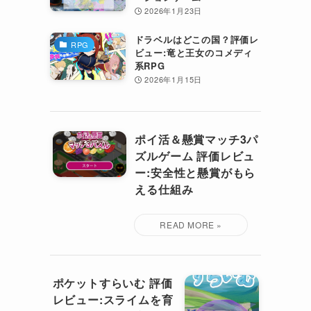
2026年1月23日
ドラベルはどこの国？評価レ
RPG
ビュー:竜と王女のコメディ
系RPG
2026年1月15日
ポイ活＆懸賞マッチ3パ
ズルゲーム 評価レビュ
ー:安全性と懸賞がもら
える仕組み
ポケットすらいむ 評価
レビュー:スライムを育