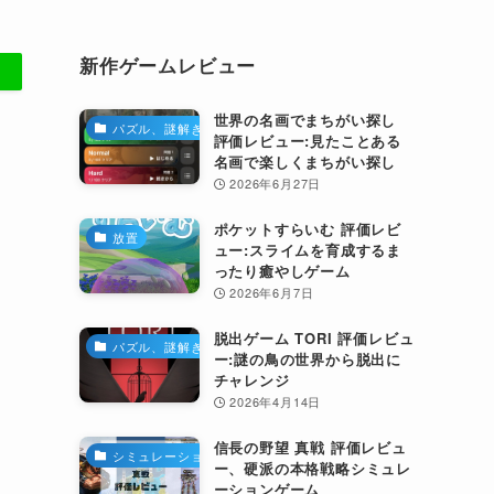
新作ゲームレビュー
世界の名画でまちがい探し
パズル、謎解き
評価レビュー:見たことある
名画で楽しくまちがい探し
2026年6月27日
ポケットすらいむ 評価レビ
放置
ュー:スライムを育成するま
ったり癒やしゲーム
2026年6月7日
脱出ゲーム TORI 評価レビュ
パズル、謎解き
ー:謎の鳥の世界から脱出に
チャレンジ
2026年4月14日
信長の野望 真戦 評価レビュ
シミュレーション
ー、硬派の本格戦略シミュレ
ーションゲーム