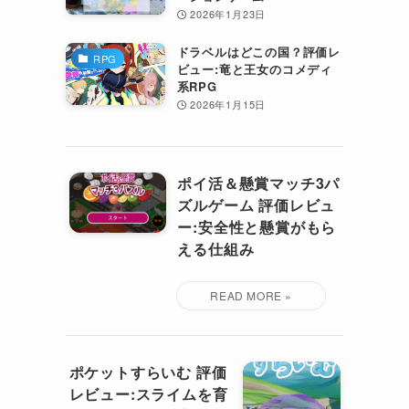
2026年1月23日
ドラベルはどこの国？評価レ
RPG
ビュー:竜と王女のコメディ
系RPG
2026年1月15日
ポイ活＆懸賞マッチ3パ
ズルゲーム 評価レビュ
ー:安全性と懸賞がもら
える仕組み
ポケットすらいむ 評価
レビュー:スライムを育