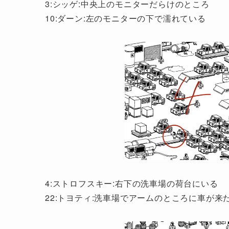
3:シッゲ:中央上のモニターだらけのところ
10:ダーン:左のモニターの下で濡れている
4:ストロフスキー:右下の洗車場の荷台にいる
22:トヨティ:洗車場でアームのところに車が来