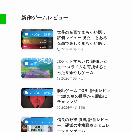
新作ゲームレビュー
世界の名画でまちがい探し
パズル、謎解き
評価レビュー:見たことある
名画で楽しくまちがい探し
。
2026年6月27日
ポケットすらいむ 評価レビ
放置
ュー:スライムを育成するま
ったり癒やしゲーム
2026年6月7日
脱出ゲーム TORI 評価レビュ
パズル、謎解き
ー:謎の鳥の世界から脱出に
チャレンジ
2026年4月14日
信長の野望 真戦 評価レビュ
シミュレーション
ー、硬派の本格戦略シミュレ
ーションゲーム