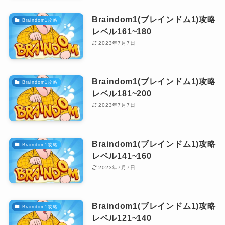
Braindom1(ブレインドム1)攻略
Braindom1攻略
レベル161~180
2023年7月7日
Braindom1(ブレインドム1)攻略
Braindom1攻略
レベル181~200
2023年7月7日
Braindom1(ブレインドム1)攻略
Braindom1攻略
レベル141~160
2023年7月7日
Braindom1(ブレインドム1)攻略
Braindom1攻略
レベル121~140