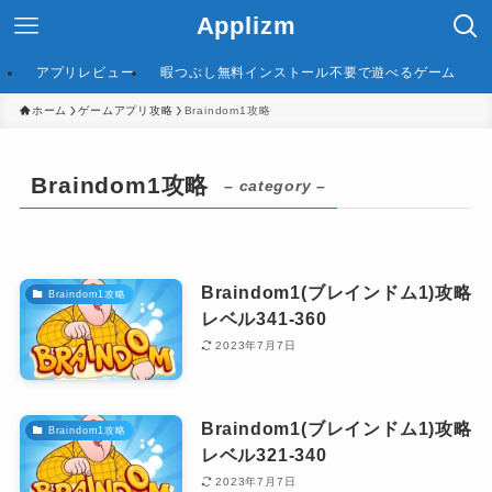
Applizm
アプリレビュー
暇つぶし無料インストール不要で遊べるゲーム
ホーム
ゲームアプリ攻略
Braindom1攻略
Braindom1攻略
– category –
Braindom1(ブレインドム1)攻略
Braindom1攻略
レベル341-360
2023年7月7日
Braindom1(ブレインドム1)攻略
Braindom1攻略
レベル321-340
2023年7月7日