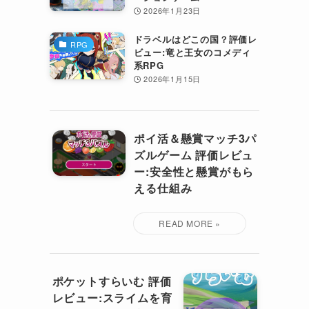
2026年1月23日
ドラベルはどこの国？評価レ
RPG
ビュー:竜と王女のコメディ
系RPG
2026年1月15日
ポイ活＆懸賞マッチ3パ
ズルゲーム 評価レビュ
ー:安全性と懸賞がもら
える仕組み
ポケットすらいむ 評価
レビュー:スライムを育