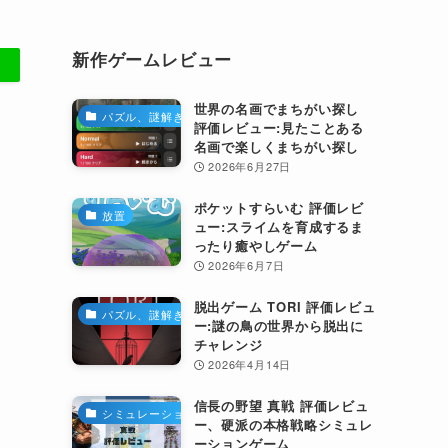
新作ゲームレビュー
世界の名画でまちがい探し
パズル、謎解き
評価レビュー:見たことある
名画で楽しくまちがい探し
2026年6月27日
ポケットすらいむ 評価レビ
放置
ュー:スライムを育成するま
ったり癒やしゲーム
2026年6月7日
脱出ゲーム TORI 評価レビュ
パズル、謎解き
ー:謎の鳥の世界から脱出に
チャレンジ
2026年4月14日
信長の野望 真戦 評価レビュ
シミュレーション
ー、硬派の本格戦略シミュレ
ーションゲーム