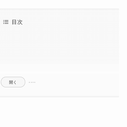
目次
開く