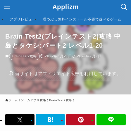
Applizm
アプリレビュー
暇つぶし無料インストール不要で遊べるゲーム
Brain Test2(ブレインテスト2)攻略 中
島とタケシ:パート2 レベル1-20
2022年6月21日
2023年7月7日
BrainTest2攻略
当サイトはアフィリエイト広告を利用しています。
ホーム
ゲームアプリ攻略
BrainTest2攻略