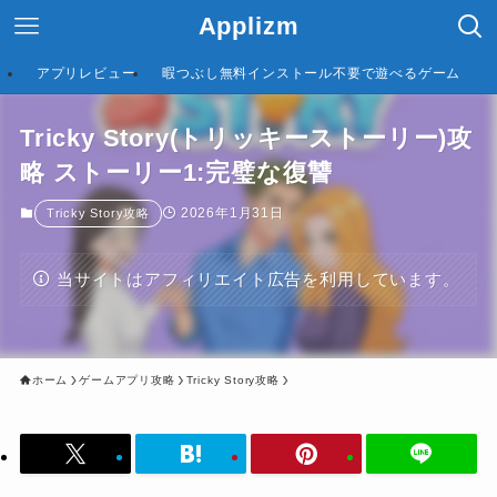
Applizm
アプリレビュー
暇つぶし無料インストール不要で遊べるゲーム
Tricky Story(トリッキーストーリー)攻
略 ストーリー1:完璧な復讐
2026年1月31日
Tricky Story攻略
当サイトはアフィリエイト広告を利用しています。
ホーム
ゲームアプリ攻略
Tricky Story攻略