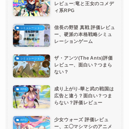
レビュー:竜と王女のコメデ
ィ系RPG
信長の野望 真戦 評価レビュ
シミュレーション
ー、硬派の本格戦略シミュ
レーションゲーム
ザ・アンツ(The Ants)評価
シミュレーション
レビュー、面白い？つまら
ない？
成り上がり-華と武の戦国は
RPG
広告と違う？面白い？つま
らない？評価レビュー
少女ウォーズ 評価レビュ
RPG
ー、エ◯マシマシのアニメ