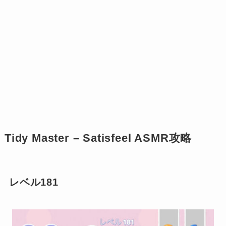
Tidy Master – Satisfeel ASMR攻略
レベル181