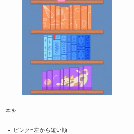
本を
ピンク=左から短い順