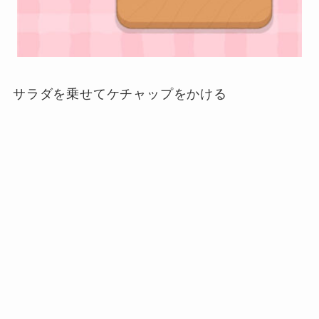
サラダを乗せてケチャップをかける