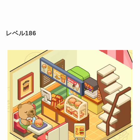
レベル186