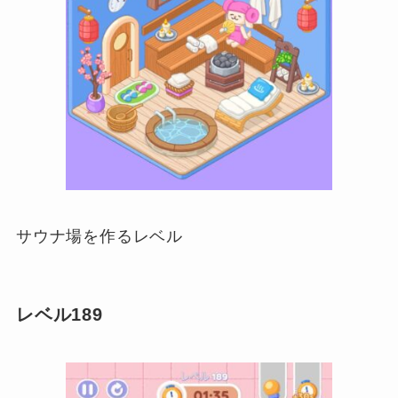
サウナ場を作るレベル
レベル189