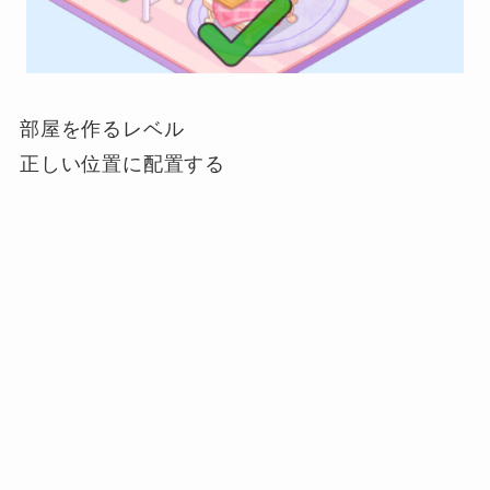
部屋を作るレベル
正しい位置に配置する