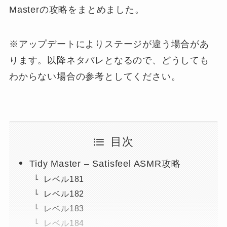
Masterの攻略をまとめました。
※アップデートによりステージが違う場合があ
ります。以降ネタバレとなるので、どうしても
わからない場合の参考としてください。
目次
Tidy Master – Satisfeel ASMR攻略
レベル181
レベル182
レベル183
レベル184