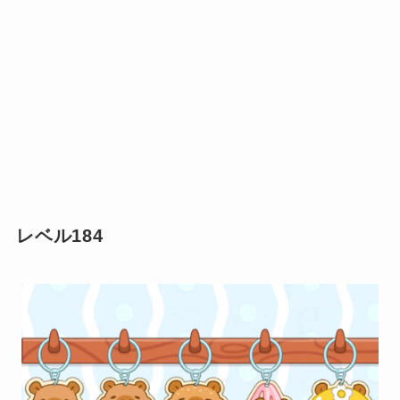
レベル184