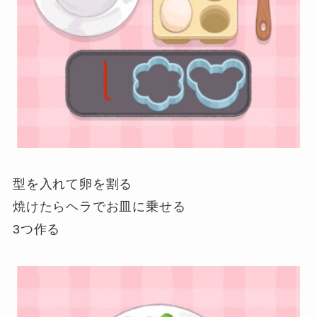
型を入れて卵を割る
焼けたらヘラでお皿に乗せる
3つ作る