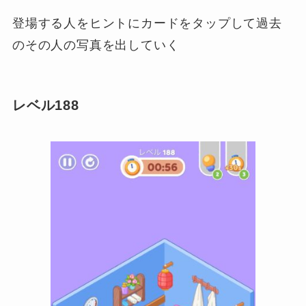
登場する人をヒントにカードをタップして過去
のその人の写真を出していく
レベル188