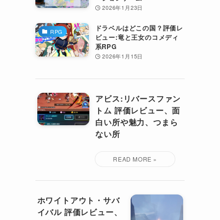
2026年1月23日
ドラベルはどこの国？評価レ
RPG
ビュー:竜と王女のコメディ
系RPG
2026年1月15日
アビス:リバースファン
トム 評価レビュー、面
白い所や魅力、つまら
ない所
ホワイトアウト・サバ
イバル 評価レビュー、