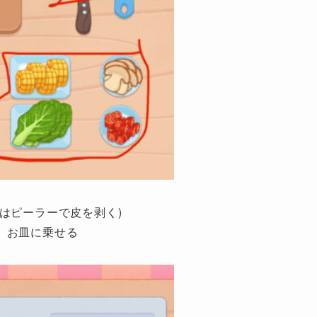
はピーラーで皮を剥く)
、お皿に乗せる