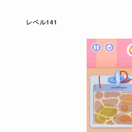
レベル141