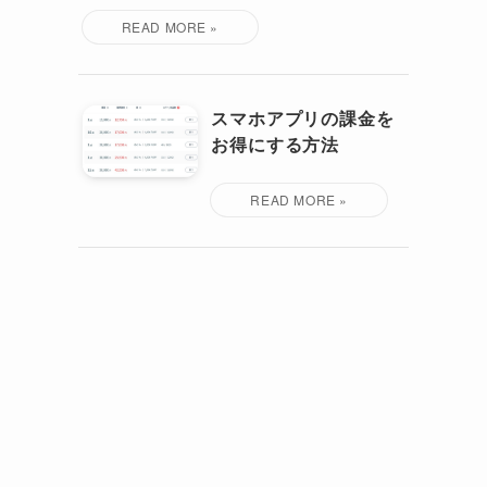
スマホアプリの課金を
お得にする方法