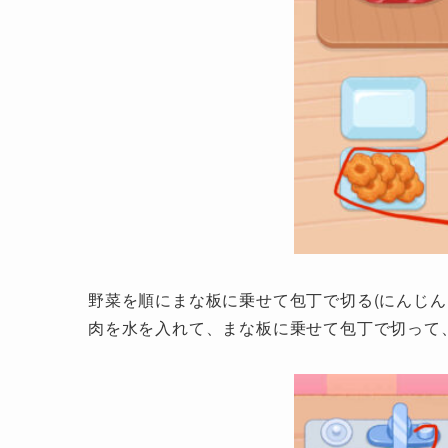
野菜を順にまな板に乗せて包丁で切る(にんじん
肉を水を入れて、まな板に乗せて包丁で切って