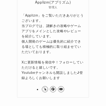
Applizm(アプリズム)
管理人
「Applizm」をご覧いただきありがとう
ございます。
当ブログでは、謎解きの攻略やゲーム
アプリをメインとした攻略やレビュー
を紹介しています。
個人開発のゲームは優先的に紹介でき
る場としても積極的に取り組ませてい
ただいております。
Xに更新情報を発信中！フォローしてい
ただけると嬉しいです。
Youtubeチャンネルも開設しました♪登
録よろしくお願いします