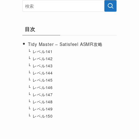
目次
Tidy Master – Satisfeel ASMR攻略
レベル141
レベル142
レベル143
レベル144
レベル145
レベル146
レベル147
レベル148
レベル149
レベル150