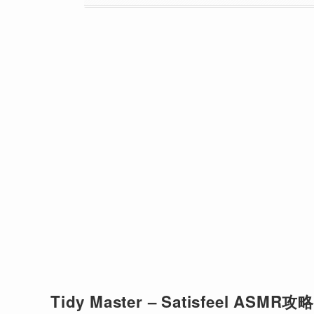
Tidy Master – Satisfeel ASMR攻略