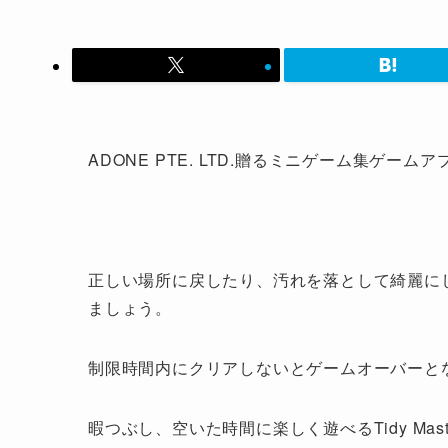
ADONE PTE. LTD.贈るミニゲーム集ゲームアプリ
正しい場所に戻したり、汚れを落として綺麗に
ましょう。
制限時間内にクリアしないとゲームオーバーと
暇つぶし、空いた時間に楽しく遊べるTidy Ma