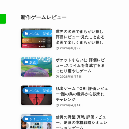
新作ゲームレビュー
世界の名画でまちがい探し
パズル、謎解き
評価レビュー:見たことある
名画で楽しくまちがい探し
2026年6月27日
ポケットすらいむ 評価レビ
放置
ュー:スライムを育成するま
ったり癒やしゲーム
2026年6月7日
脱出ゲーム TORI 評価レビュ
パズル、謎解き
ー:謎の鳥の世界から脱出に
チャレンジ
2026年4月14日
信長の野望 真戦 評価レビュ
シミュレーション
ー、硬派の本格戦略シミュレ
ーションゲーム