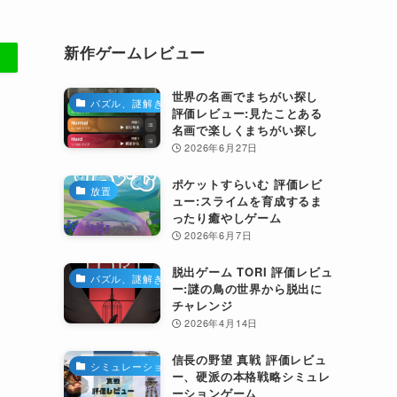
新作ゲームレビュー
世界の名画でまちがい探し
パズル、謎解き
評価レビュー:見たことある
名画で楽しくまちがい探し
2026年6月27日
ポケットすらいむ 評価レビ
放置
ュー:スライムを育成するま
ったり癒やしゲーム
2026年6月7日
脱出ゲーム TORI 評価レビュ
パズル、謎解き
ー:謎の鳥の世界から脱出に
チャレンジ
2026年4月14日
信長の野望 真戦 評価レビュ
シミュレーション
ー、硬派の本格戦略シミュレ
ーションゲーム