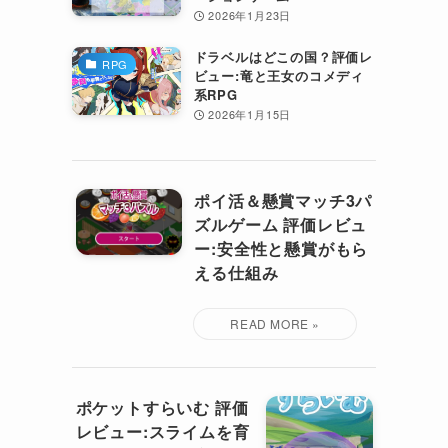
2026年1月23日
ドラベルはどこの国？評価レ
RPG
ビュー:竜と王女のコメディ
系RPG
2026年1月15日
ポイ活＆懸賞マッチ3パ
ズルゲーム 評価レビュ
ー:安全性と懸賞がもら
える仕組み
ポケットすらいむ 評価
レビュー:スライムを育