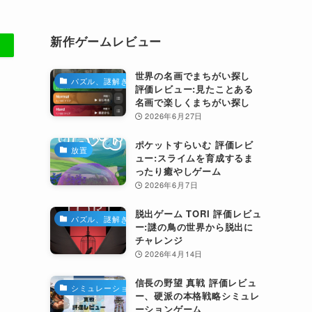
新作ゲームレビュー
世界の名画でまちがい探し
パズル、謎解き
評価レビュー:見たことある
名画で楽しくまちがい探し
2026年6月27日
ポケットすらいむ 評価レビ
放置
ュー:スライムを育成するま
ったり癒やしゲーム
2026年6月7日
脱出ゲーム TORI 評価レビュ
パズル、謎解き
ー:謎の鳥の世界から脱出に
チャレンジ
2026年4月14日
信長の野望 真戦 評価レビュ
シミュレーション
ー、硬派の本格戦略シミュレ
ーションゲーム