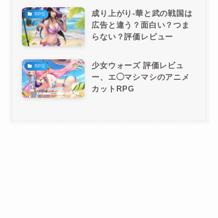
成り上がり-華と武の戦国は
RPG
広告と違う？面白い？つま
らない？評価レビュー
少女ウォーズ 評価レビュ
RPG
ー、エ◯マシマシのアニメ
カットRPG