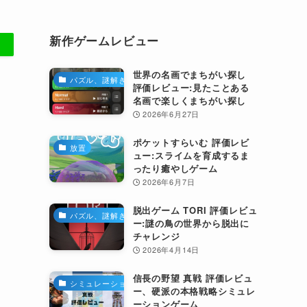
新作ゲームレビュー
世界の名画でまちがい探し
パズル、謎解き
評価レビュー:見たことある
名画で楽しくまちがい探し
2026年6月27日
ポケットすらいむ 評価レビ
放置
ュー:スライムを育成するま
ったり癒やしゲーム
2026年6月7日
脱出ゲーム TORI 評価レビュ
パズル、謎解き
ー:謎の鳥の世界から脱出に
チャレンジ
2026年4月14日
信長の野望 真戦 評価レビュ
シミュレーション
ー、硬派の本格戦略シミュレ
ーションゲーム