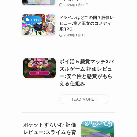
2026年1月23日
ドラベルはどこの国？評価レ
RPG
ビュー:竜と王女のコメディ
系RPG
2026年1月15日
ポイ活＆懸賞マッチ3パ
ズルゲーム 評価レビュ
ー:安全性と懸賞がもら
える仕組み
ポケットすらいむ 評価
レビュー:スライムを育