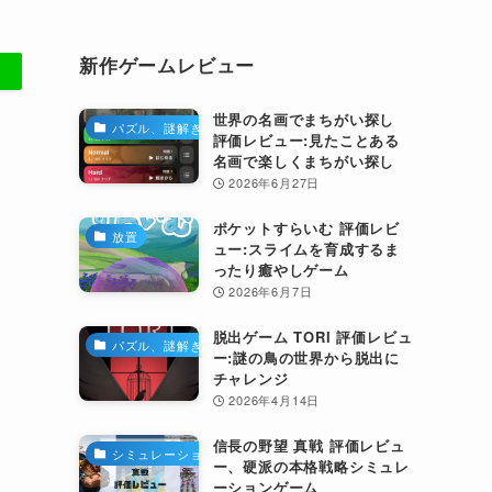
新作ゲームレビュー
世界の名画でまちがい探し
パズル、謎解き
評価レビュー:見たことある
名画で楽しくまちがい探し
2026年6月27日
ポケットすらいむ 評価レビ
放置
ュー:スライムを育成するま
ったり癒やしゲーム
2026年6月7日
脱出ゲーム TORI 評価レビュ
パズル、謎解き
ー:謎の鳥の世界から脱出に
チャレンジ
2026年4月14日
信長の野望 真戦 評価レビュ
シミュレーション
ー、硬派の本格戦略シミュレ
ーションゲーム